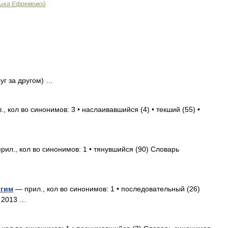
зыка Ефремовой
уг за другом) …
, кол во синонимов: 3 • наслаивавшийся (4) • текший (55) •
рил., кол во синонимов: 1 • тянувшийся (90) Словарь
угим
— прил., кол во синонимов: 1 • последовательный (26)
. 2013 …