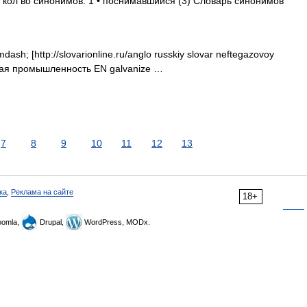
 кол во синонимов: 1 • поснимавшийся (3) Словарь синонимов
ash; [http://slovarionline.ru/anglo russkiy slovar neftegazovoy
овая промышленность EN galvanize …
7
8
9
10
11
12
13
ка
,
Реклама на сайте
18+
omla,
Drupal,
WordPress, MODx.