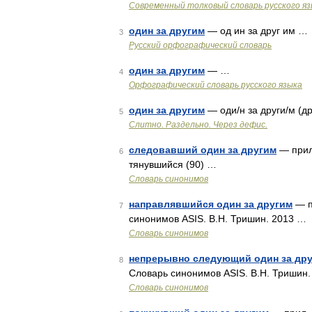
Современный толковый словарь русского я
один за другим
— од ин за друг им …
3
Русский орфографический словарь
один за другим
— …
4
Орфографический словарь русского языка
один за другим
— оди/н за други/м (др
5
Слитно. Раздельно. Через дефис.
следовавший один за другим
— прил.
6
тянувшийся (90) …
Словарь синонимов
направлявшийся один за другим
— п
7
синонимов ASIS. В.Н. Тришин. 2013 …
Словарь синонимов
непрерывно следующий один за др
8
Словарь синонимов ASIS. В.Н. Тришин
Словарь синонимов