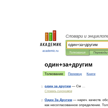
Словари и энциклоп
academic.ru
Толкования
Переводы
один+за+другим
Толкование
Перевод
Книги
один за другим
— См …
1
Словарь синонимов
Один За Другим
— нареч. качеств. обст
2
как несогласованное определение. То