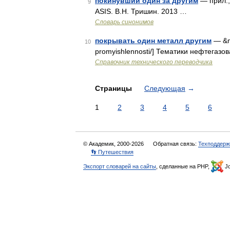
покинувший один за другим
— прил.,
9
ASIS. В.Н. Тришин. 2013 …
Словарь синонимов
покрывать один металл другим
— &md
10
promyishlennosti/] Тематики нефтегаз
Справочник технического переводчика
Страницы
Следующая
→
1
2
3
4
5
6
© Академик, 2000-2026
Обратная связь:
Техподдерж
👣 Путешествия
Экспорт словарей на сайты
, сделанные на PHP,
Jo